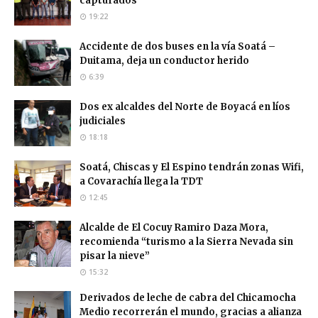
capturados
19:22
Accidente de dos buses en la vía Soatá –
Duitama, deja un conductor herido
6:39
Dos ex alcaldes del Norte de Boyacá en líos
judiciales
18:18
Soatá, Chiscas y El Espino tendrán zonas Wifi,
a Covarachía llega la TDT
12:45
Alcalde de El Cocuy Ramiro Daza Mora,
recomienda “turismo a la Sierra Nevada sin
pisar la nieve”
15:32
Derivados de leche de cabra del Chicamocha
Medio recorrerán el mundo, gracias a alianza