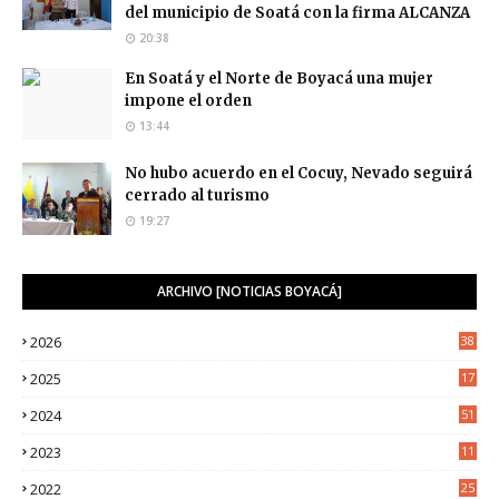
del municipio de Soatá con la firma ALCANZA
20:38
En Soatá y el Norte de Boyacá una mujer
impone el orden
13:44
No hubo acuerdo en el Cocuy, Nevado seguirá
cerrado al turismo
19:27
ARCHIVO [NOTICIAS BOYACÁ]
2026
38
2025
17
1
2024
51
2023
11
5
2022
25