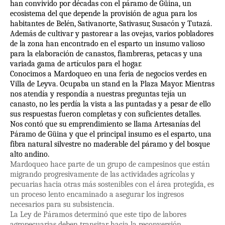
han convivido por décadas con el páramo de Güina, un
ecosistema del que depende la provisión de agua para los
habitantes de Belén, Sativanorte, Sativasur, Susacón y Tutazá.
Además de cultivar y pastorear a las ovejas, varios pobladores
de la zona han encontrado en el esparto un insumo valioso
para la elaboración de canastos, fiambreras, petacas y una
variada gama de artículos para el hogar.
Conocimos a Mardoqueo en una feria de negocios verdes en
Villa de Leyva. Ocupaba un stand en la Plaza Mayor. Mientras
nos atendía y respondía a nuestras preguntas tejía un
canasto, no les perdía la vista a las puntadas y a pesar de ello
sus respuestas fueron completas y con suficientes detalles.
Nos contó que su emprendimiento se llama Artesanías del
Páramo de Güina y que el principal insumo es el esparto, una
fibra natural silvestre no maderable del páramo y del bosque
alto andino.
Mardoqueo hace parte de un grupo de campesinos que están
migrando progresivamente de las actividades agrícolas y
pecuarias hacia otras más sostenibles con el área protegida
, es
un proceso lento encaminado a asegurar los ingresos
necesarios para su subsistencia.
La Ley de Páramos determinó que este tipo de labores
agropecuarias deben transitar hacia la reconversión