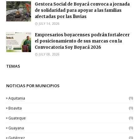
Gestora Social de Boyacá convoca a jornada
de solidaridad para apoyar a las familias
afectadas por las lluvias
JULY 14, 2026
Empresarios boyacenses podrán fortalecer
el posicionamiento de sus marcas con la
Convocatoria Soy Boyacá 2026
JULY 08, 2026
TEMAS
NOTICIAS POR MUNICIPIOS
Aquitania
(1)
Boavita
(1)
Guateque
(1)
Guayana
(1)
Gutiérrez
(1)