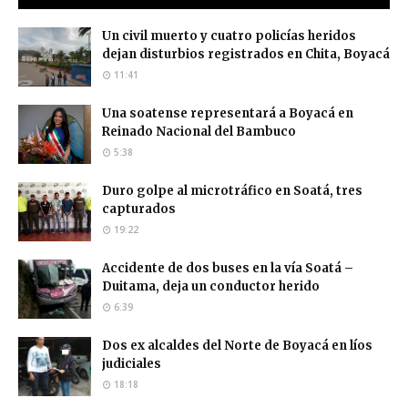
Un civil muerto y cuatro policías heridos
dejan disturbios registrados en Chita, Boyacá
11:41
Una soatense representará a Boyacá en
Reinado Nacional del Bambuco
5:38
Duro golpe al microtráfico en Soatá, tres
capturados
19:22
Accidente de dos buses en la vía Soatá –
Duitama, deja un conductor herido
6:39
Dos ex alcaldes del Norte de Boyacá en líos
judiciales
18:18