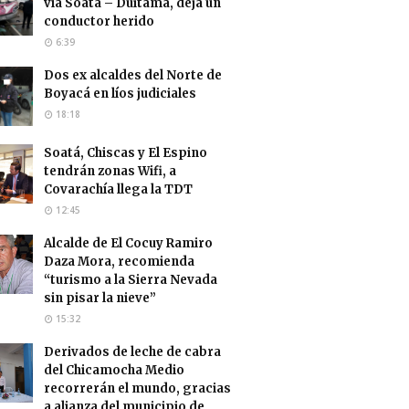
vía Soatá – Duitama, deja un
conductor herido
6:39
Dos ex alcaldes del Norte de
Boyacá en líos judiciales
18:18
Soatá, Chiscas y El Espino
tendrán zonas Wifi, a
Covarachía llega la TDT
12:45
Alcalde de El Cocuy Ramiro
Daza Mora, recomienda
“turismo a la Sierra Nevada
sin pisar la nieve”
15:32
Derivados de leche de cabra
del Chicamocha Medio
recorrerán el mundo, gracias
a alianza del municipio de