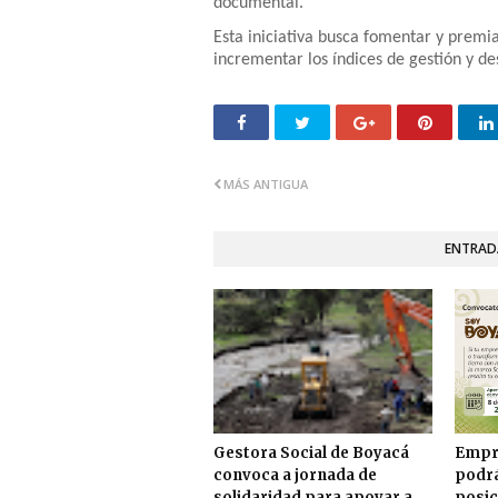
documental.
Esta iniciativa busca fomentar y premia
incrementar los índices de gestión y 
MÁS ANTIGUA
ENTRAD
Gestora Social de Boyacá
Empr
convoca a jornada de
podrá
solidaridad para apoyar a
posic