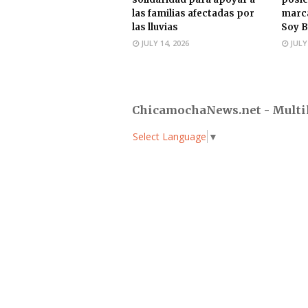
las familias afectadas por
marca
las lluvias
Soy B
JULY 14, 2026
JULY
ChicamochaNews.net - Multi
Select Language
▼