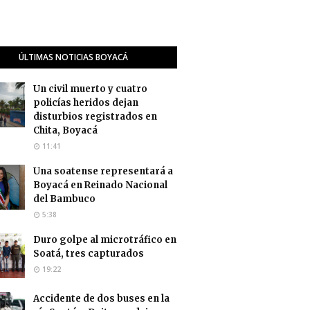
ÚLTIMAS NOTICIAS BOYACÁ
Un civil muerto y cuatro
policías heridos dejan
disturbios registrados en
Chita, Boyacá
11:41
Una soatense representará a
Boyacá en Reinado Nacional
del Bambuco
5:38
Duro golpe al microtráfico en
Soatá, tres capturados
19:22
Accidente de dos buses en la