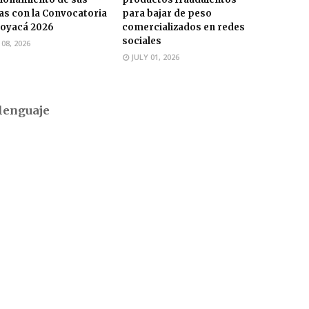
s con la Convocatoria
para bajar de peso
oyacá 2026
comercializados en redes
sociales
 08, 2026
JULY 01, 2026
lenguaje