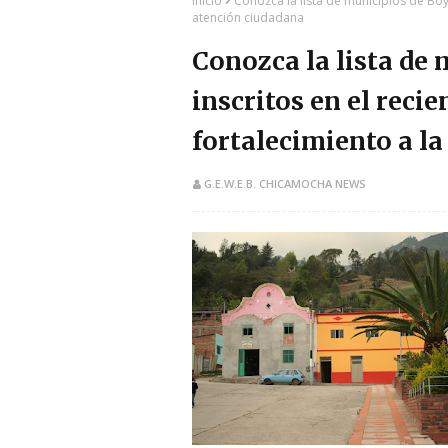
Inicio
Conozca la lista de municipios de Boy
atención ciudadana
Conozca la lista de
inscritos en el reci
fortalecimiento a l
G.E.W.E.B. CHICAMOCHA NEWS