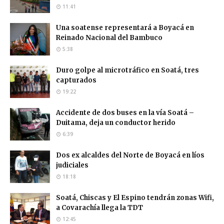
11:41
Una soatense representará a Boyacá en
Reinado Nacional del Bambuco
5:38
Duro golpe al microtráfico en Soatá, tres
capturados
19:22
Accidente de dos buses en la vía Soatá –
Duitama, deja un conductor herido
6:39
Dos ex alcaldes del Norte de Boyacá en líos
judiciales
18:18
Soatá, Chiscas y El Espino tendrán zonas Wifi,
a Covarachía llega la TDT
12:45