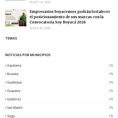
JULY 14, 2026
Empresarios boyacenses podrán fortalecer
el posicionamiento de sus marcas con la
Convocatoria Soy Boyacá 2026
JULY 08, 2026
TEMAS
NOTICIAS POR MUNICIPIOS
Aquitania
(1)
Boavita
(1)
Guateque
(1)
Guayana
(1)
Gutiérrez
(1)
San Mateo
(1)
Sisga
(1)