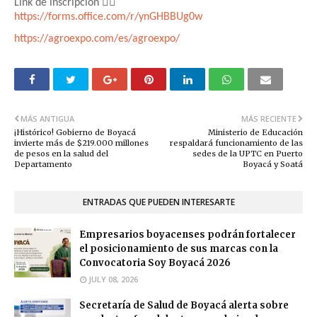
👉🏻
Link de inscripción
https://forms.office.com/r/ynGHBBUg0w
https://agroexpo.com/es/agroexpo/
MÁS ANTIGUA
MÁS RECIENTE
¡Histórico! Gobierno de Boyacá
Ministerio de Educación
invierte más de $219.000 millones
respaldará funcionamiento de las
de pesos en la salud del
sedes de la UPTC en Puerto
Departamento
Boyacá y Soatá
ENTRADAS QUE PUEDEN INTERESARTE
Empresarios boyacenses podrán fortalecer
el posicionamiento de sus marcas con la
Convocatoria Soy Boyacá 2026
JULY 08, 2026
Secretaría de Salud de Boyacá alerta sobre