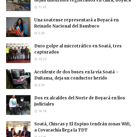
dejan disturbios registrados en Chita, Boyacá
11:41
Una soatense representará a Boyacá en
Reinado Nacional del Bambuco
5:38
Duro golpe al microtráfico en Soatá, tres
capturados
19:22
Accidente de dos buses en la vía Soatá –
Duitama, deja un conductor herido
6:39
Dos ex alcaldes del Norte de Boyacá en líos
judiciales
18:18
Soatá, Chiscas y El Espino tendrán zonas Wifi,
a Covarachía llega la TDT
12:45