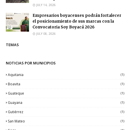
JULY 14, 2026
Empresarios boyacenses podrán fortalecer
el posicionamiento de sus marcas con la
Convocatoria Soy Boyacá 2026
JULY 08, 2026
TEMAS
NOTICIAS POR MUNICIPIOS
Aquitania
(1)
Boavita
(1)
Guateque
(1)
Guayana
(1)
Gutiérrez
(1)
San Mateo
(1)