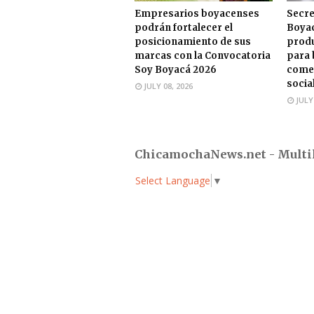
Empresarios boyacenses
Secre
podrán fortalecer el
Boyac
posicionamiento de sus
produ
marcas con la Convocatoria
para 
Soy Boyacá 2026
comer
socia
JULY 08, 2026
JULY
ChicamochaNews.net - Multi
Select Language
▼