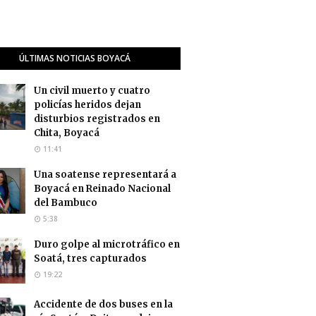
ÚLTIMAS NOTICIAS BOYACÁ
Un civil muerto y cuatro
policías heridos dejan
disturbios registrados en
Chita, Boyacá
11:41
Una soatense representará a
Boyacá en Reinado Nacional
del Bambuco
5:38
Duro golpe al microtráfico en
Soatá, tres capturados
19:22
Accidente de dos buses en la