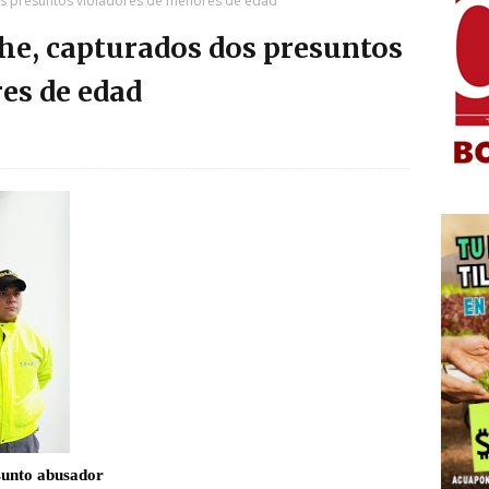
os presuntos violadores de menores de edad
he, capturados dos presuntos
es de edad
unto abusador