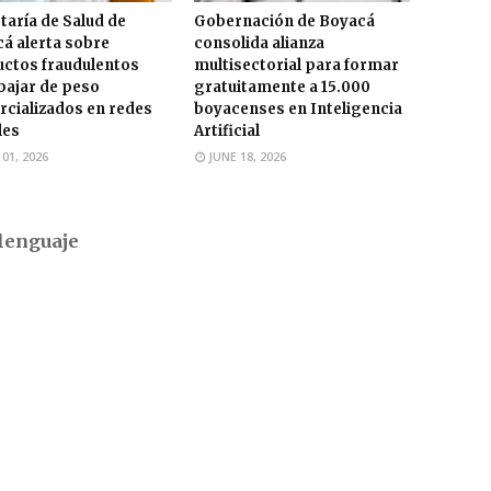
taría de Salud de
Gobernación de Boyacá
á alerta sobre
consolida alianza
ctos fraudulentos
multisectorial para formar
bajar de peso
gratuitamente a 15.000
cializados en redes
boyacenses en Inteligencia
les
Artificial
 01, 2026
JUNE 18, 2026
lenguaje