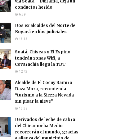
vía Soatá – Duitama, deja un
conductor herido
6:39
Dos ex alcaldes del Norte de
Boyacá en líos judiciales
18:18
Soatá, Chiscas y El Espino
tendrán zonas Wifi, a
Covarachía llega la TDT
12:45
Alcalde de El Cocuy Ramiro
Daza Mora, recomienda
“turismo a la Sierra Nevada
sin pisar la nieve”
15:32
Derivados de leche de cabra
del Chicamocha Medio
recorrerán el mundo, gracias
a alianza del municipio de