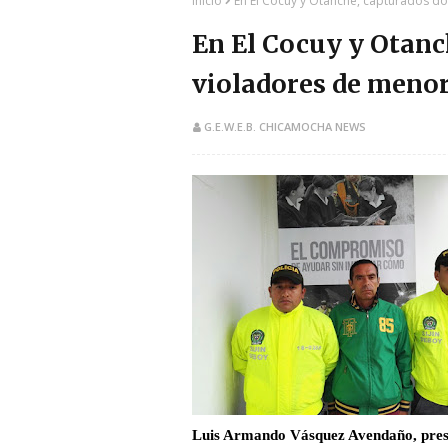
Inicio
En El Cocuy y Otanche, capturados d
En El Cocuy y Otanc
violadores de menor
G.E.W.E.B. CHICAMOCHA NEWS
Luis Armando Vásquez Avendaño, pres