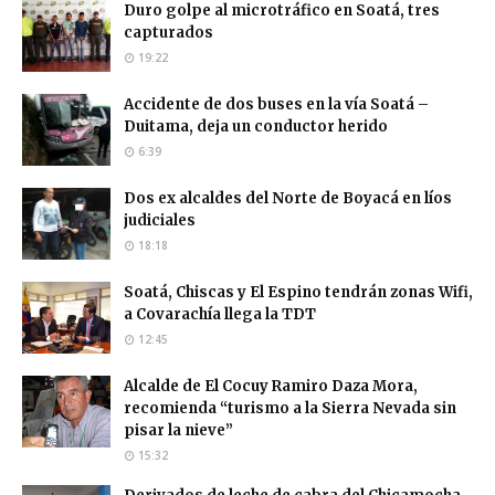
Duro golpe al microtráfico en Soatá, tres
capturados
19:22
Accidente de dos buses en la vía Soatá –
Duitama, deja un conductor herido
6:39
Dos ex alcaldes del Norte de Boyacá en líos
judiciales
18:18
Soatá, Chiscas y El Espino tendrán zonas Wifi,
a Covarachía llega la TDT
12:45
Alcalde de El Cocuy Ramiro Daza Mora,
recomienda “turismo a la Sierra Nevada sin
pisar la nieve”
15:32