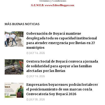
Términos y Condiciones
G.E.W.E.B. wwww.EditorBlogger.com
MÁS BUENAS NOTICIAS
Gobernación de Boyacá mantiene
desplegada toda su capacidad institucional
para atender emergencia por lluvias en 27
municipios
JULY 14, 2026
Gestora Social de Boyacá convoca a jornada
de solidaridad para apoyar a las familias
afectadas por las lluvias
JULY 14, 2026
Empresarios boyacenses podrán fortalecer
el posicionamiento de sus marcas con la
Convocatoria Soy Boyacá 2026
JULY 08, 2026