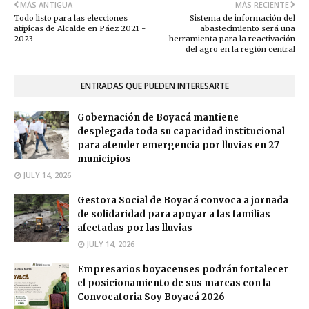
MÁS ANTIGUA
MÁS RECIENTE
Todo listo para las elecciones
Sistema de información del
atípicas de Alcalde en Páez 2021 -
abastecimiento será una
2023
herramienta para la reactivación
del agro en la región central
ENTRADAS QUE PUEDEN INTERESARTE
Gobernación de Boyacá mantiene
desplegada toda su capacidad institucional
para atender emergencia por lluvias en 27
municipios
JULY 14, 2026
Gestora Social de Boyacá convoca a jornada
de solidaridad para apoyar a las familias
afectadas por las lluvias
JULY 14, 2026
Empresarios boyacenses podrán fortalecer
el posicionamiento de sus marcas con la
Convocatoria Soy Boyacá 2026