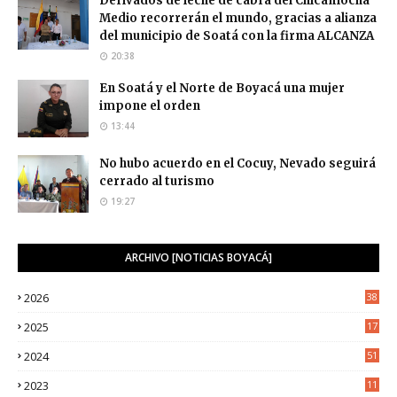
Derivados de leche de cabra del Chicamocha
Medio recorrerán el mundo, gracias a alianza
del municipio de Soatá con la firma ALCANZA
20:38
En Soatá y el Norte de Boyacá una mujer
impone el orden
13:44
No hubo acuerdo en el Cocuy, Nevado seguirá
cerrado al turismo
19:27
ARCHIVO [NOTICIAS BOYACÁ]
2026
38
2025
17
1
2024
51
2023
11